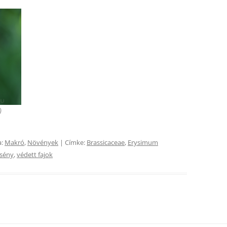
)
a:
Makró
,
Növények
| Címke:
Brassicaceae
,
Erysimum
sény
,
védett fajok