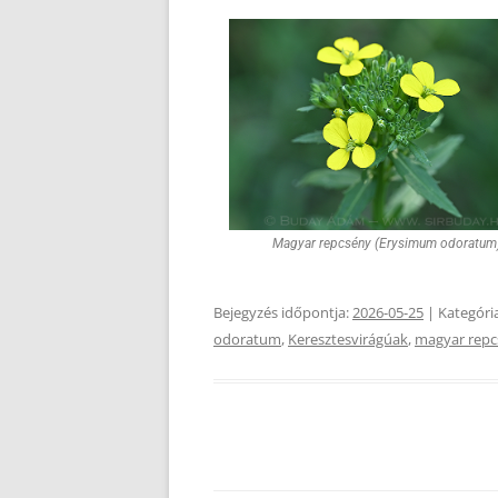
Magyar repcsény (Erysimum odoratum
Bejegyzés időpontja:
2026-05-25
| Kategóri
odoratum
,
Keresztesvirágúak
,
magyar repc