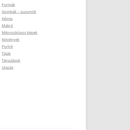
Formák
Gombák – zuzumók
Kémia
Makró
Mikroszkópos képek
Növények
Portré
Tájak
Társulások
Utazás