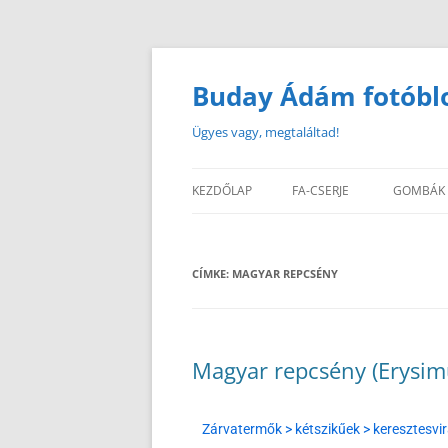
Buday Ádám fotóbl
Ügyes vagy, megtaláltad!
KEZDŐLAP
FA-CSERJE
GOMBÁK
CÍMKE:
MAGYAR REPCSÉNY
Magyar repcsény (Erysi
Zárvatermők > kétszikűek > keresztesvi