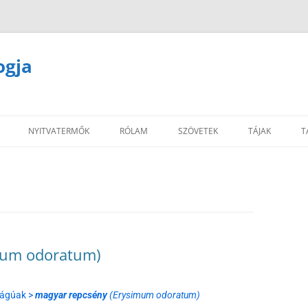
ogja
NYITVATERMŐK
RÓLAM
SZÖVETEK
TÁJAK
T
mum odoratum)
rágúak >
magyar repcsény
(Erysimum odoratum)