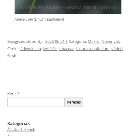
Árlevelű len (Linum tenuifolium)
Bejegyzés időpontja:
2026-06-21
| Kategória:
Makró
,
Növények
|
Címke:
árlevelű len
,
lenfélék
,
Linaceae
,
Linum tenuifolium
,
védett
fajok
Keresés
Keresés
Kategóriák
Állatkerti képek