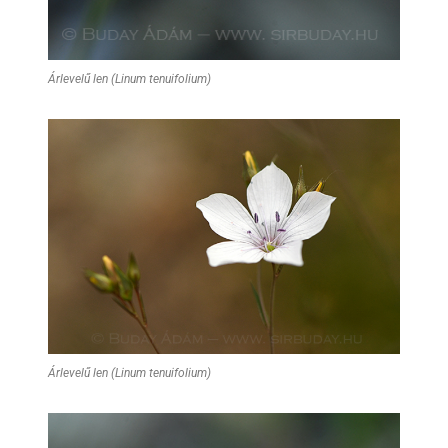
Árlevelű len (Linum tenuifolium)
Árlevelű len (Linum tenuifolium)