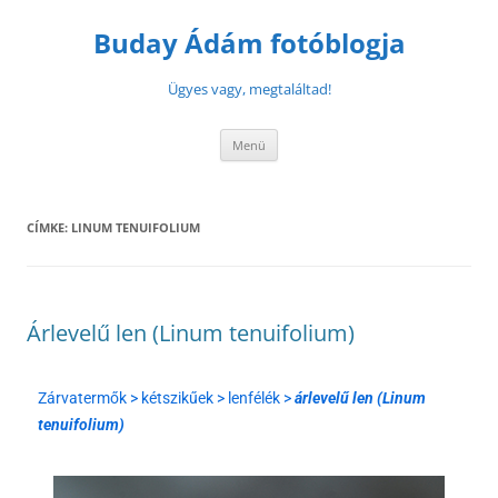
Buday Ádám fotóblogja
Ügyes vagy, megtaláltad!
Menü
CÍMKE:
LINUM TENUIFOLIUM
Árlevelű len (Linum tenuifolium)
Zárvatermők > kétszikűek > lenfélék >
árlevelű len (Linum
tenuifolium)