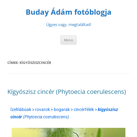
Buday Ádám fotóblogja
Ügyes vagy, megtaláltad!
Menü
CÍMKE:
KÍGYÓSZISZCINCÉR
Kígyószisz cincér (Phytoecia coerulescens)
Ízeltlábúak > rovarok > bogarak > cincérfélék >
kígyószisz
cincér
(Phytoecia coerulescens)