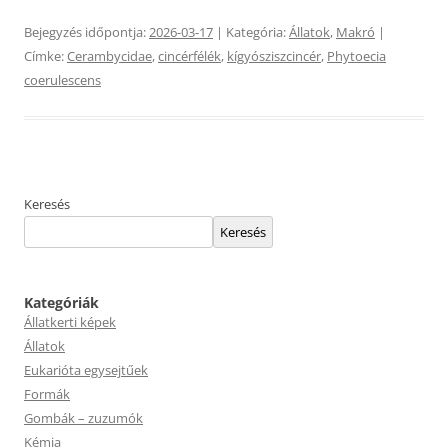
Bejegyzés időpontja:
2026-03-17
| Kategória:
Állatok
,
Makró
|
Címke:
Cerambycidae
,
cincérfélék
,
kígyósziszcincér
,
Phytoecia
coerulescens
Keresés
Keresés
Kategóriák
Állatkerti képek
Állatok
Eukarióta egysejtűek
Formák
Gombák – zuzumók
Kémia