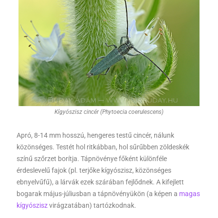
Kígyószisz cincér (Phytoecia coerulescens)
Apró, 8-14 mm hosszú, hengeres testű cincér, nálunk
közönséges. Testét hol ritkábban, hol sűrűbben zöldeskék
színű szőrzet borítja. Tápnövénye főként különféle
érdeslevelű fajok (pl. terjőke kígyószisz, közönséges
ebnyelvűfű), a lárvák ezek szárában fejlődnek. A kifejlett
bogarak május-júliusban a tápnövényükön (a képen a
magas
kígyószisz
virágzatában) tartózkodnak.