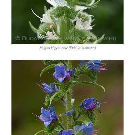
Magas kígyószisz (Echium italicum)