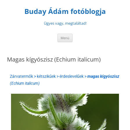
Buday Ádám fotóblogja
Ügyes vagy, megtaláltad!
Menü
Magas kígyószisz (Echium italicum)
Zárvatermők > kétszikűek > érdeslevelűek >
magas kígyószisz
(Echium italicum)