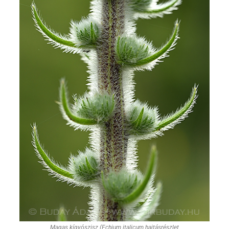
Magas kígyószisz (Echium italicum hajtásrészlet