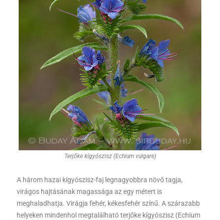
Terjőke kígyószisz (Echium vulgare)
A három hazai kígyószisz-faj legnagyobbra növő tagja,
virágos hajtásának magassága az egy métert is
meghaladhatja. Virágja fehér, kékesfehér színű. A szárazabb
helyeken mindenhol megtalálható terjőke kígyószisz (Echium