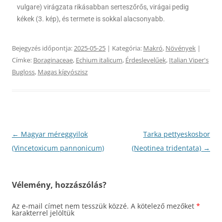
vulgare) virágzata rikásabban serteszőrős, virágai pedig
kékek (3. kép), és termete is sokkal alacsonyabb.
Bejegyzés időpontja:
2025-05-25
| Kategória:
Makró
,
Növények
|
Címke:
Boraginaceae
,
Echium italicum
,
Érdeslevelűek
,
Italian Viper's
Bugloss
,
Magas kígyószisz
Bejegyzés
←
Magyar méreggyilok
Tarka pettyeskosbor
navigáció
(Vincetoxicum pannonicum)
(Neotinea tridentata)
→
Vélemény, hozzászólás?
Az e-mail címet nem tesszük közzé.
A kötelező mezőket
*
karakterrel jelöltük