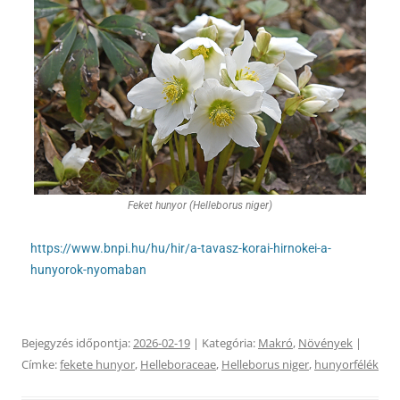
Feket hunyor (Helleborus niger)
https://www.bnpi.hu/hu/hir/a-tavasz-korai-hirnokei-a-
hunyorok-nyomaban
Bejegyzés időpontja:
2026-02-19
| Kategória:
Makró
,
Növények
|
Címke:
fekete hunyor
,
Helleboraceae
,
Helleborus niger
,
hunyorfélék