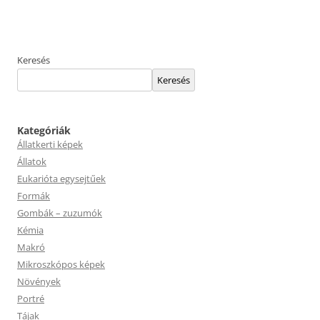
Keresés
Keresés
Kategóriák
Állatkerti képek
Állatok
Eukarióta egysejtűek
Formák
Gombák – zuzumók
Kémia
Makró
Mikroszkópos képek
Növények
Portré
Tájak