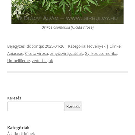
Gyikos csomorika (Cicuta virosa)
Bejegyzés időpontja:
2025-04-26
| Kategória:
Növények
| Címke:
Apiaceae
,
Cicuta virosa
,
ernyősvirágzatúak
,
Gyilkos csomorika
,
Umbelliferae
,
védett fajok
Keresés
Keresés
Kategóriák
Állatkerti képek