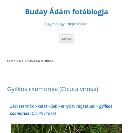
Buday Ádám fotóblogja
Ügyes vagy, megtaláltad!
Menü
CÍMKE:
GYILKOS CSOMORIKA
Gyilkos csomorika (Cicuta virosa)
Zárvatermők > kétszikűek > ernyősvirágzatúak >
gyilkos
csomorika
(Cicuta virosa)