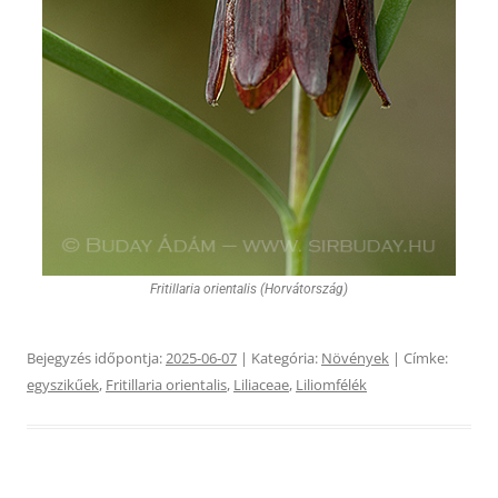
Fritillaria orientalis (Horvátország)
Bejegyzés időpontja:
2025-06-07
| Kategória:
Növények
| Címke:
egyszikűek
,
Fritillaria orientalis
,
Liliaceae
,
Liliomfélék