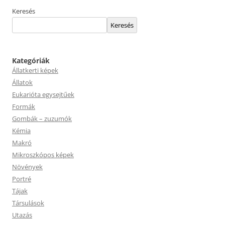
Keresés
Keresés
Kategóriák
Állatkerti képek
Állatok
Eukarióta egysejtűek
Formák
Gombák – zuzumók
Kémia
Makró
Mikroszkópos képek
Növények
Portré
Tájak
Társulások
Utazás