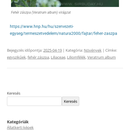
Fehér zászpa (Veratrum album) virágzat
https://www.hnp.hu/hu/szervezeti-
egyseg/termeszetvedelem/natura2000/fajtar/feher-zaszpa
Bejegyzés időpontja:
2025-04-19
| Kategória:
Növények
| Címke:
egyszikűek
,
fehér zászpa
,
Liliaceae
,
Liliomfélék
,
Veratrum album
Keresés
Keresés
Kategóriák
Állatkerti képek