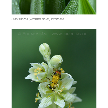
Fehér zászpa (Veratrum album) levélfonák