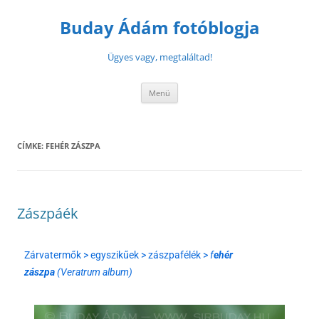
Buday Ádám fotóblogja
Ügyes vagy, megtaláltad!
Menü
CÍMKE:
FEHÉR ZÁSZPA
Zászpáék
Zárvatermők > egyszikűek > zászpafélék >
f
ehér
zászpa
(Veratrum album)