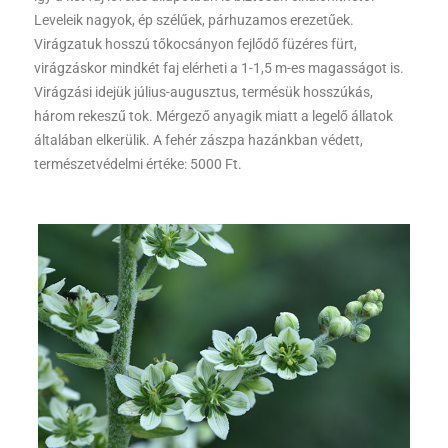
Leveleik nagyok, ép szélűek, párhuzamos erezetűek.
Virágzatuk hosszú tőkocsányon fejlődő füzéres fürt,
virágzáskor mindkét faj elérheti a 1-1,5 m-es magasságot is.
Virágzási idejük július-augusztus, termésük hosszúkás,
három rekeszű tok. Mérgező anyagik miatt a legelő állatok
általában elkerülik. A fehér zászpa hazánkban védett,
természetvédelmi értéke: 5000 Ft.