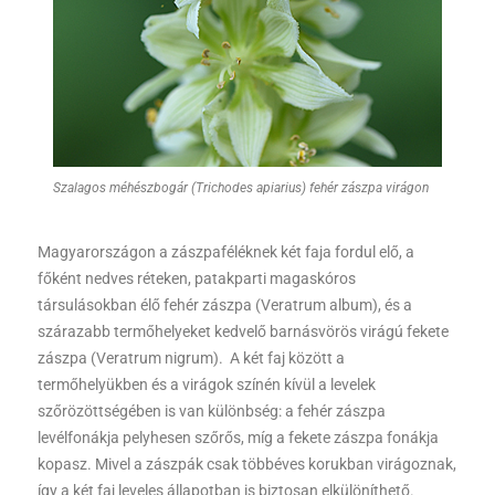
Szalagos méhészbogár (Trichodes apiarius) fehér zászpa virágon
Magyarországon a zászpaféléknek két faja fordul elő, a
főként nedves réteken, patakparti magaskóros
társulásokban élő fehér zászpa (Veratrum album), és a
szárazabb termőhelyeket kedvelő barnásvörös virágú fekete
zászpa (Veratrum nigrum). A két faj között a
termőhelyükben és a virágok színén kívül a levelek
szőrözöttségében is van különbség: a fehér zászpa
levélfonákja pelyhesen szőrős, míg a fekete zászpa fonákja
kopasz. Mivel a zászpák csak többéves korukban virágoznak,
így a két faj leveles állapotban is biztosan elkülöníthető.