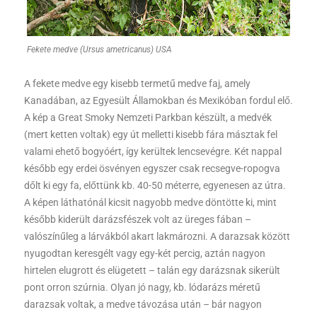
Fekete medve (Ursus ametricanus) USA
A fekete medve egy kisebb termetű medve faj, amely
Kanadában, az Egyesült Államokban és Mexikóban fordul elő.
A kép a Great Smoky Nemzeti Parkban készült, a medvék
(mert ketten voltak) egy út melletti kisebb fára másztak fel
valami ehető bogyóért, így kerültek lencsevégre. Két nappal
később egy erdei ösvényen egyszer csak recsegve-ropogva
dőlt ki egy fa, előttünk kb. 40-50 méterre, egyenesen az útra.
A képen láthatónál kicsit nagyobb medve döntötte ki, mint
később kiderült darázsfészek volt az üreges fában –
valószínűleg a lárvákból akart lakmározni. A darazsak között
nyugodtan keresgélt vagy egy-két percig, aztán nagyon
hirtelen elugrott és elügetett – talán egy darázsnak sikerült
pont orron szúrnia. Olyan jó nagy, kb. lódarázs méretű
darazsak voltak, a medve távozása után – bár nagyon