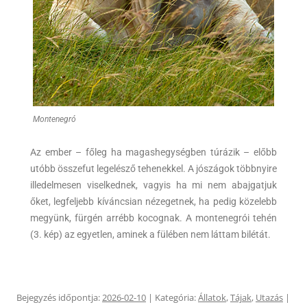
Montenegró
Az ember – főleg ha magashegységben túrázik – előbb
utóbb összefut legelésző tehenekkel. A jószágok többnyire
illedelmesen viselkednek, vagyis ha mi nem abajgatjuk
őket, legfeljebb kíváncsian nézegetnek, ha pedig közelebb
megyünk, fürgén arrébb kocognak. A montenegrói tehén
(3. kép) az egyetlen, aminek a fülében nem láttam bilétát.
Bejegyzés időpontja:
2026-02-10
| Kategória:
Állatok
,
Tájak
,
Utazás
|