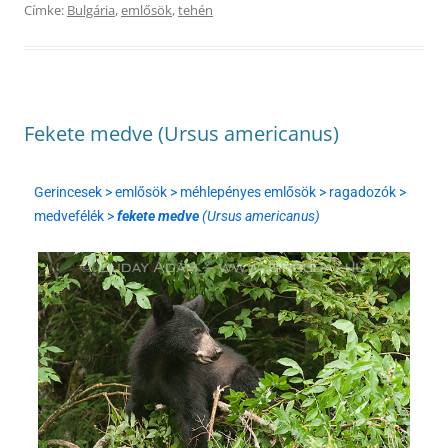
Címke:
Bulgária
,
emlősök
,
tehén
Fekete medve (Ursus americanus)
Gerincesek > emlősök > méhlepényes emlősök > ragadozók >
medvefélék >
fekete medve
(Ursus americanus)