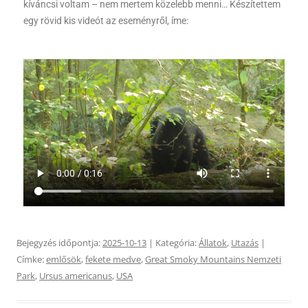
kíváncsi voltam – nem mertem közelebb menni… Készítettem
egy rövid kis videót az eseményről, íme:
Bejegyzés időpontja:
2025-10-13
| Kategória:
Állatok
,
Utazás
|
Címke:
emlősök
,
fekete medve
,
Great Smoky Mountains Nemzeti
Park
,
Ursus americanus
,
USA