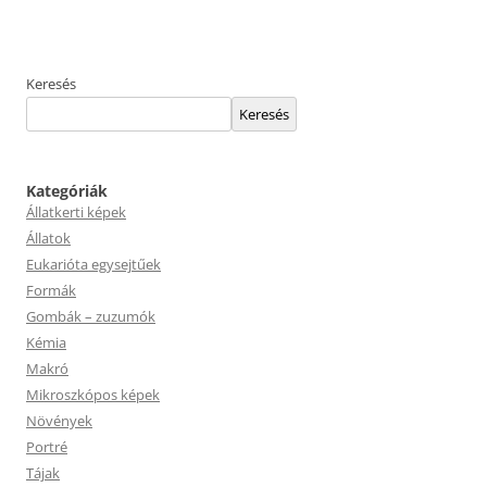
Keresés
Keresés
Kategóriák
Állatkerti képek
Állatok
Eukarióta egysejtűek
Formák
Gombák – zuzumók
Kémia
Makró
Mikroszkópos képek
Növények
Portré
Tájak