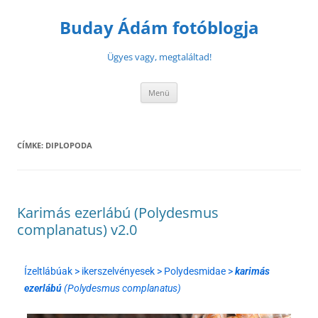
Buday Ádám fotóblogja
Ügyes vagy, megtaláltad!
Menü
CÍMKE:
DIPLOPODA
Karimás ezerlábú (Polydesmus
complanatus) v2.0
Ízeltlábúak > ikerszelvényesek > Polydesmidae >
karimás
ezerlábú
(Polydesmus complanatus)