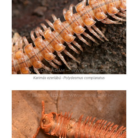
Karimás ezerlábú - Polydesmus complanatus