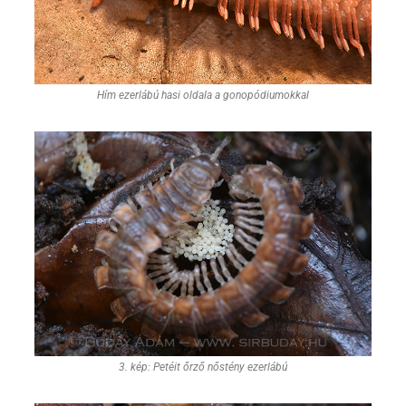
Hím ezerlábú hasi oldala a gonopódiumokkal
3. kép: Petéit őrző nőstény ezerlábú