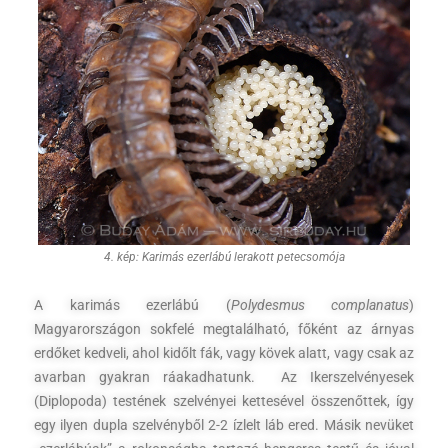
4. kép: Karimás ezerlábú lerakott petecsomója
A karimás ezerlábú (
Polydesmus complanatus
)
Magyarországon sokfelé megtalálható, főként az árnyas
erdőket kedveli, ahol kidőlt fák, vagy kövek alatt, vagy csak az
avarban gyakran ráakadhatunk. Az Ikerszelvényesek
(Diplopoda) testének szelvényei kettesével összenőttek, így
egy ilyen dupla szelvényből 2-2 ízlelt láb ered. Másik nevüket