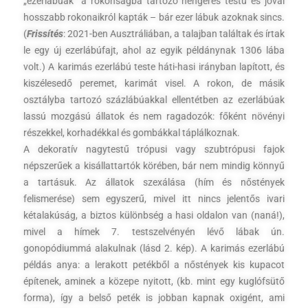
„ezerlábúak” a rokonságba tartozó hengeres testű és jóval
hosszabb rokonaikról kapták – bár ezer lábuk azoknak sincs.
(
Frissítés
: 2021-ben Ausztráliában, a talajban találtak és írtak
le egy új ezerlábúfajt, ahol az egyik példánynak 1306 lába
volt.) A karimás ezerlábú teste háti-hasi irányban lapított, és
kiszélesedő peremet, karimát visel. A rokon, de másik
osztályba tartozó százlábúakkal ellentétben az ezerlábúak
lassú mozgású állatok és nem ragadozók: főként növényi
részekkel, korhadékkal és gombákkal táplálkoznak.
A dekoratív nagytestű trópusi vagy szubtrópusi fajok
népszerűek a kisállattartók körében, bár nem mindig könnyű
a tartásuk. Az állatok szexálása (hím és nőstények
felismerése) sem egyszerű, mivel itt nincs jelentős ivari
kétalakúság, a biztos különbség a hasi oldalon van (naná!),
mivel a hímek 7. testszelvényén lévő lábak ún.
gonopódiummá alakulnak (lásd 2. kép). A karimás ezerlábú
példás anya: a lerakott petékből a nőstények kis kupacot
építenek, aminek a közepe nyitott, (kb. mint egy kuglófsütő
forma), így a belső peték is jobban kapnak oxigént, ami