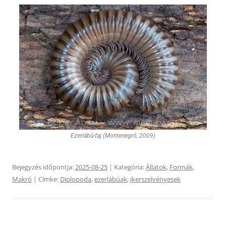
Ezerlábú-faj (Montenegró, 2009)
Bejegyzés időpontja:
2025-08-25
| Kategória:
Állatok
,
Formák
,
Makró
| Címke:
Diplopoda
,
ezerlábúak
,
ikerszelvényesek