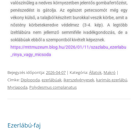
valószínűleg a nedves környezetben jelentős gombafertőzést,
penészedést is gátolja. Az egészet petecsomót még egy
vékony külső, a talajból készített burokkal veszik körbe, amit a
nőstény körbetekeredve védelmez (3-4. kép). A legtöbb
ízeltlábúra nem jellemző semmiféle ivadékgondozás, de a
soklábúak ebből a szempontból kivételt képeznek.
https://mttmuzeum.blog.hu/2026/01/11/szazlabu_ezerlabu
_rinya_vagy_micsoda
Bejegyzés időpontja:
2026-04-07
| Kategória:
Állatok
,
Makró
|
Címke:
Diplopoda
,
ezerlábúak
,
ikerszelvényesek
,
karimás ezerlábú
,
Myriapoda
,
Polydesmus complanatus
Ezerlábú-faj