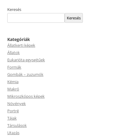
Keresés
Keresés
Kategóriák
Állatkerti képek
Állatok
Eukarióta egysejtűek
Formák
Gombák – zuzumók
Kémia
Makró
Mikroszkópos képek
Növények
Portré
Tájak
Társulások
Utazás