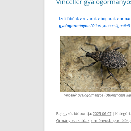
Vincellér gyalogormányos
Ízeltlábúak > rovarok > bogarak > orm
gyalogormányos
(Otiorhynchus ligustici)
Vincellér gyalogormányos (Otiorhynchus ligu
Bejegyzés időpontja:
2025-06-07
| Kategóri
Ormányosalkatúak
,
orményosbogár-félék
,