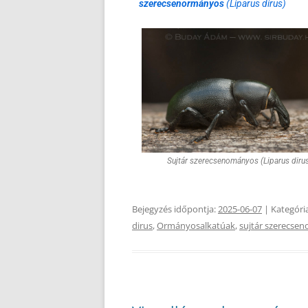
szerecsenormányos
(Liparus dirus)
Sujtár szerecsenományos (Liparus diru
Bejegyzés időpontja:
2025-06-07
| Kategóri
dirus
,
Ormányosalkatúak
,
sujtár szerecse