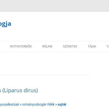
ogja
NYITVATERMŐK
RÓLAM
SZÖVETEK
TÁJAK
T
(Liparus dirus)
ányosalkatúak > ormányosbogár-félék >
sujtár