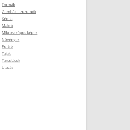
Formák
Gombák – zuzumók
Kémia
Makró
Mikroszkópos képek
Növények
Portré
Tájak
Társulások
Utazás