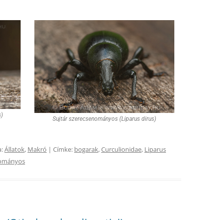
s)
Sujtár szerecsenományos (Liparus dirus)
a:
Állatok
,
Makró
| Címke:
bogarak
,
Curculionidae
,
Liparus
nományos