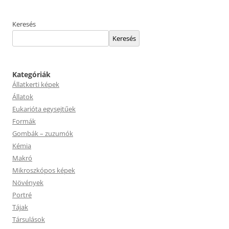
Keresés
Keresés
Kategóriák
Állatkerti képek
Állatok
Eukarióta egysejtűek
Formák
Gombák – zuzumók
Kémia
Makró
Mikroszkópos képek
Növények
Portré
Tájak
Társulások