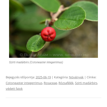
Szirti madárbirs (Cotoneaster integerrimus)
Bejegyzés időpontja:
2025-06-19
| Kategória:
Növények
| Címke:
Cotoneaster integerrimus
,
Rosaceae
,
Rózsafélék
,
Szirti madárbirs
,
védett fajok