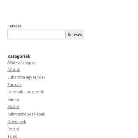
Keresés
Keresés
Kategóriák
Állatkerti képek
Állatok
Eukarióta egysejtűek
Formák
Gombák – zuzumók
Kémia
Makró
Mikroszkópos képek
Növények
Portré
Tájak