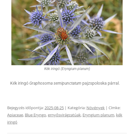
Kék iringó (Eryngium planum)
Kék iringó
Graphosoma semipunctatum
pajzspoloska párral.
Bejegyzés időpontja:
2025-08-25
| Kategória:
Növények
| Címke:
Apiaceae
,
Blue Eryngo
,
ernyősvirágzatúak
,
Eryngium planum
,
kék
iringó