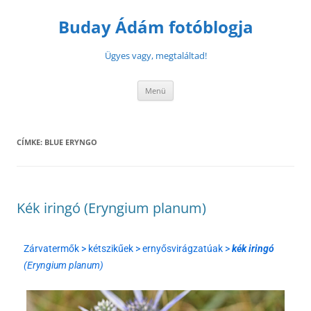
Buday Ádám fotóblogja
Ügyes vagy, megtaláltad!
Menü
CÍMKE:
BLUE ERYNGO
Kék iringó (Eryngium planum)
Zárvatermők > kétszikűek > ernyősvirágzatúak >
kék iringó
(Eryngium planum)