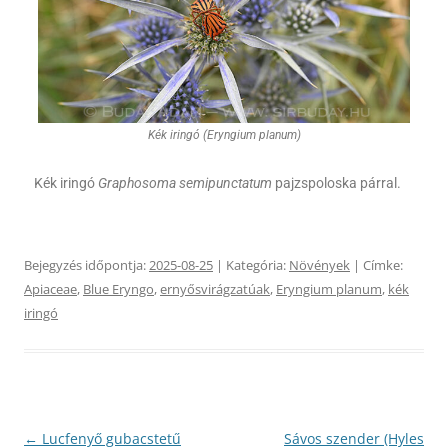
Kék iringó (Eryngium planum)
Kék iringó
Graphosoma semipunctatum
pajzspoloska párral.
Bejegyzés időpontja:
2025-08-25
| Kategória:
Növények
| Címke:
Apiaceae
,
Blue Eryngo
,
ernyősvirágzatúak
,
Eryngium planum
,
kék
iringó
Bejegyzés
←
Lucfenyő gubacstetű
Sávos szender (Hyles