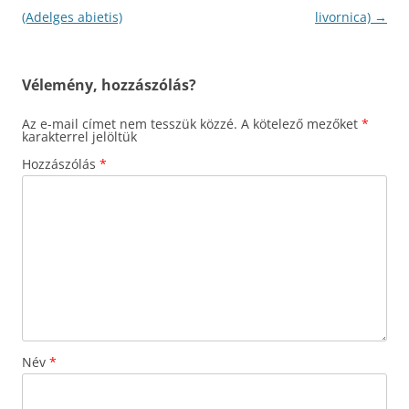
navigáció
(Adelges abietis)
livornica)
→
Vélemény, hozzászólás?
Az e-mail címet nem tesszük közzé.
A kötelező mezőket
*
karakterrel jelöltük
Hozzászólás
*
Név
*