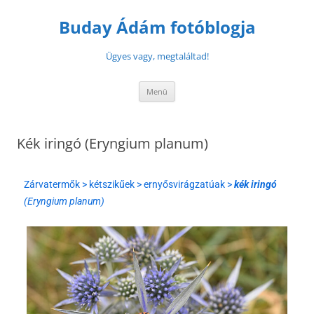
Buday Ádám fotóblogja
Ügyes vagy, megtaláltad!
Menü
Kék iringó (Eryngium planum)
Zárvatermők > kétszikűek > ernyősvirágzatúak >
kék iringó
(Eryngium planum)