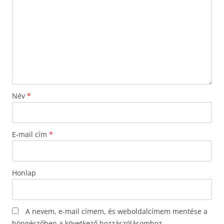
Név
*
E-mail cím
*
Honlap
A nevem, e-mail címem, és weboldalcímem mentése a
böngészőben a következő hozzászólásomhoz.