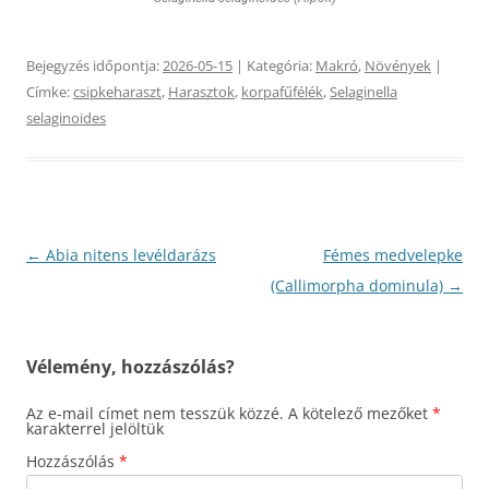
Bejegyzés időpontja:
2026-05-15
| Kategória:
Makró
,
Növények
|
Címke:
csipkeharaszt
,
Harasztok
,
korpafűfélék
,
Selaginella
selaginoides
Bejegyzés
←
Abia nitens levéldarázs
Fémes medvelepke
navigáció
(Callimorpha dominula)
→
Vélemény, hozzászólás?
Az e-mail címet nem tesszük közzé.
A kötelező mezőket
*
karakterrel jelöltük
Hozzászólás
*