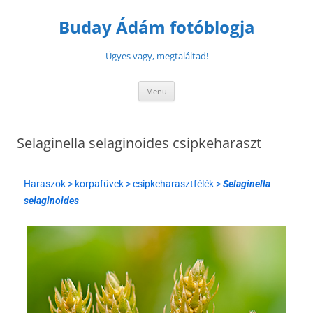
Buday Ádám fotóblogja
Ügyes vagy, megtaláltad!
Menü
Selaginella selaginoides csipkeharaszt
Haraszok > korpafüvek > csipkeharasztfélék >
Selaginella
selaginoides