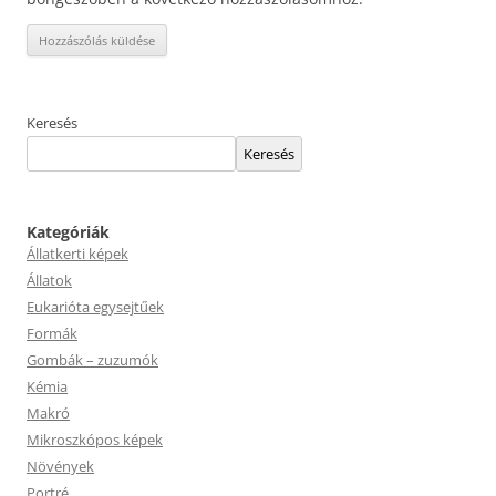
Keresés
Keresés
Kategóriák
Állatkerti képek
Állatok
Eukarióta egysejtűek
Formák
Gombák – zuzumók
Kémia
Makró
Mikroszkópos képek
Növények
Portré