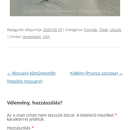
Bejegyzés időpontja:
2026-03-19
| Kategória:
Formák
,
Tájak
,
Utazás
| Címke:
tengerpart
,
USA
Bejegyzés
←
Mocsáry-kőművesméh
Kökény (Prunus spinosa)
→
navigáció
(Hoplitis mocsaryi)
Vélemény, hozzászólás?
Az e-mail címet nem tesszük közzé.
A kötelező mezőket
*
karakterrel jelöltük
Hozzászólás
*