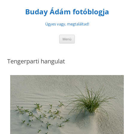
Buday Ádám fotóblogja
Ügyes vagy, megtaláltad!
Menü
Tengerparti hangulat