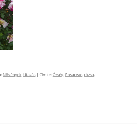
a:
Növények
,
Utazás
| Címke:
Őrség
,
Rosaceae
,
rózsa
,