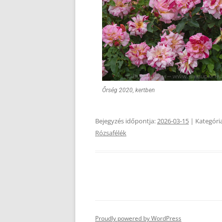
Őrség 2020, kertben
Bejegyzés időpontja:
2026-03-15
| Kategóri
Rózsafélék
Proudly powered by WordPress