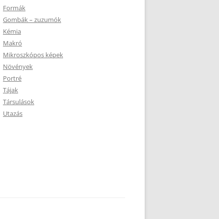
Formák
Gombák – zuzumók
Kémia
Makró
Mikroszkópos képek
Növények
Portré
Tájak
Társulások
Utazás