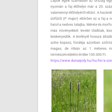
Lapok egyik számában az ország egyik
nyomán a faj élőhelye már a 20. száza
valamennyi élőhelyéről eltűnt. A hazánk
útifűtől (
P. major
) eltérően ez a faj a 
hatol a nedves talajba. Mérete és morfo
más növényekkel: levelei tőállóak, ki
keskenyedők. A levélnyél hossza általá
színe kopasz, fonákja azonban szőrözö
magas, de ritkán az 1 méteres ma
természetvédelmi értéke 100.000 Ft.
https://www.dunaipoly.hu/hu/hir/a-sze