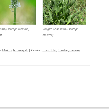
útifű (Plantago maxima)
Virágzó óriás útifű (Plantago
at
maxima)
a:
Makró
,
Növények
| Címke:
óriás útifű
,
Plantaginaceae
,