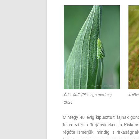
Óriás útifű (Plantago maxima)
A növé
2026
Mintegy 40 évig kipusztult fajnak gon
felfedezték a Turjánvidéken, a Kisku
régóta ismerjük, mindig is ritkaságn