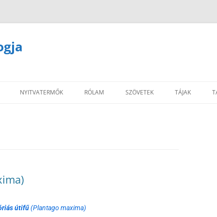
ogja
NYITVATERMŐK
RÓLAM
SZÖVETEK
TÁJAK
T
xima)
óriás útifű
(Plantago maxima)