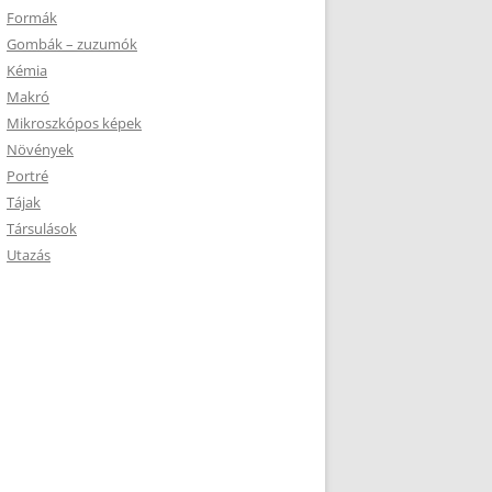
Formák
Gombák – zuzumók
Kémia
Makró
Mikroszkópos képek
Növények
Portré
Tájak
Társulások
Utazás