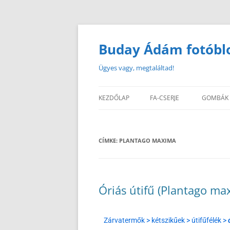
Buday Ádám fotóbl
Ügyes vagy, megtaláltad!
KEZDŐLAP
FA-CSERJE
GOMBÁK
CÍMKE:
PLANTAGO MAXIMA
Óriás útifű (Plantago ma
Zárvatermők > kétszikűek > útifűfélék >