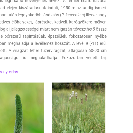
 legritkább növényének nevezi. A terület csatornázása
d elején kiszáradásnak indult, 1950-re az addig ismert
ban talán leggyakoribb lándzsás (
P. lanceolata
) illetve nagy
nedves élőhelyeket, lápréteket kedveli, karógyökere mélyen
lógiai jellegzetességei miatt nem igazán téveszthető össze
ssé bőrszerű tapintásúak, épszélűek, fokozatosan nyélbe
ban meghaladja a levéllemez hosszát. A levél 9 (-11) erű,
tt. A virágzat fehér füzérvirágzat, átlagosan 60-90 cm
gasságot is meghaladhatja. Fokozottan védett faj,
reny-orias