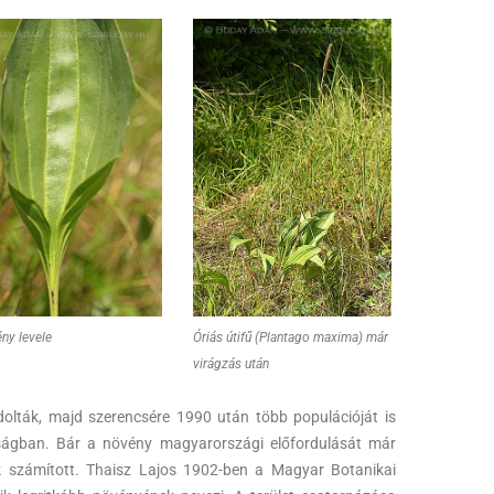
ny levele
Óriás útifű (Plantago maxima) már
virágzás után
dolták, majd szerencsére 1990 után több populációját is
nságban. Bár a növény magyarországi előfordulását már
ak számított. Thaisz Lajos 1902-ben a Magyar Botanikai