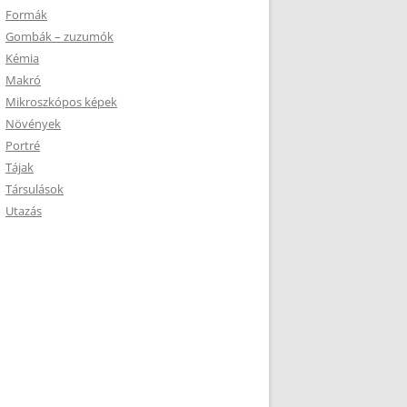
Formák
Gombák – zuzumók
Kémia
Makró
Mikroszkópos képek
Növények
Portré
Tájak
Társulások
Utazás