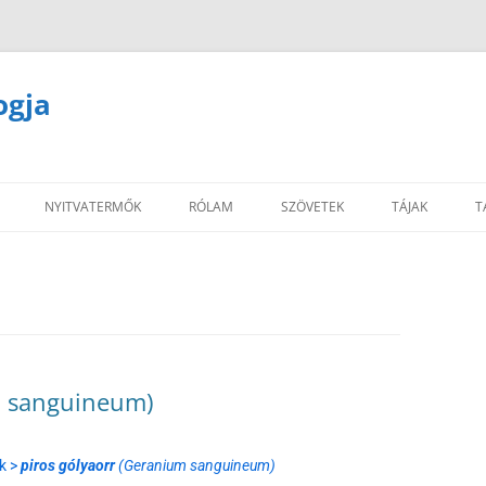
ogja
NYITVATERMŐK
RÓLAM
SZÖVETEK
TÁJAK
T
m sanguineum)
ék >
piros gólyaorr
(Geranium sanguineum)