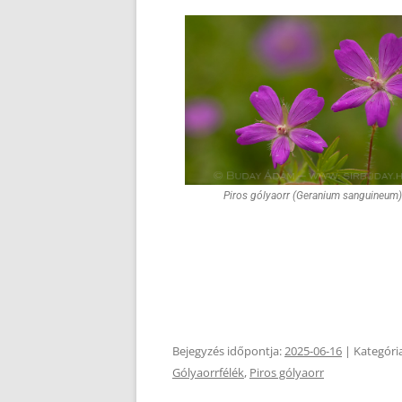
Piros gólyaorr (Geranium sanguineum)
Bejegyzés időpontja:
2025-06-16
| Kategóri
Gólyaorrfélék
,
Piros gólyaorr