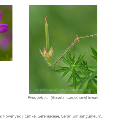
Piros gólyaorr (Geranium sanguineum) termés
a:
Növények
| Címke:
Geraniaceae
,
Geranium sanguineum
,