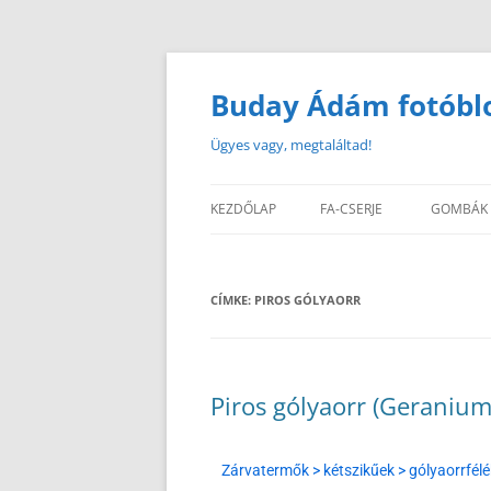
Buday Ádám fotóbl
Ügyes vagy, megtaláltad!
KEZDŐLAP
FA-CSERJE
GOMBÁK
CÍMKE:
PIROS GÓLYAORR
Piros gólyaorr (Geraniu
Zárvatermők > kétszikűek > gólyaorrfél