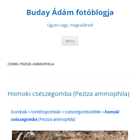
Buday Ádám fotóblogja
Ügyes vagy, megtaláltad!
Menü
CÍMKE:
PEZIZA AMMOPHILA
Homoki csészegomba (Peziza ammophila)
Gombák > tömlősgombák > csészegombafélék >
homoki
csészegomba
(Peziza ammophila)