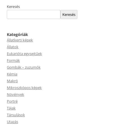
Keresés
Keresés
Kategóriák
Állatkerti képek
Állatok
Eukarióta egysejtűek
Formák
Gombák – zuzumók
Kémia
Makró
Mikroszkópos képek
Növények
Portré
Tájak
Társulások
Utazás