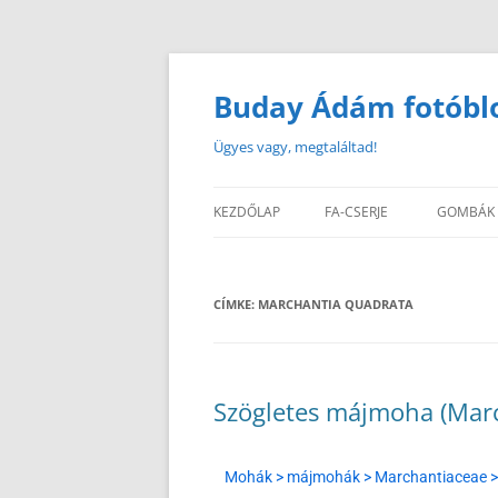
Buday Ádám fotóbl
Ügyes vagy, megtaláltad!
KEZDŐLAP
FA-CSERJE
GOMBÁK
CÍMKE:
MARCHANTIA QUADRATA
Szögletes májmoha (Marc
Mohák > májmohák > Marchantiaceae 