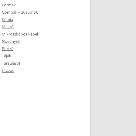
Formák
Gombák – zuzumók
Kémia
Makró
Mikroszkópos képek
Növények
Portré
Tájak
Társulások
Utazás