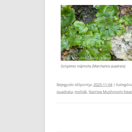
Szögletes májmoha (Marchantia quadrata)
Bejegyzés időpontja:
2025-11-04
| Kategóri
quadrata
,
mohák
,
Narrow Mushroom-heade