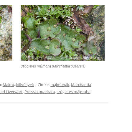
Szögletes májmoha (Marchantia quadrata)
a:
Makró
,
Növények
| Címke:
májmohák
,
Marchantia
d Liverwort
,
Preissia quadrata
,
szögletes májmoha