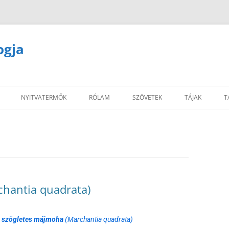
ogja
NYITVATERMŐK
RÓLAM
SZÖVETEK
TÁJAK
T
hantia quadrata)
>
szögletes májmoha
(Marchantia quadrata)