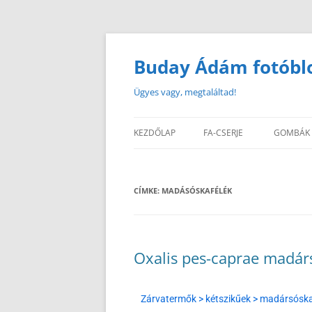
Buday Ádám fotóbl
Ügyes vagy, megtaláltad!
KEZDŐLAP
FA-CSERJE
GOMBÁK
CÍMKE:
MADÁSÓSKAFÉLÉK
Oxalis pes-caprae madár
Zárvatermők > kétszikűek > madársóska