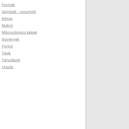
Formák
Gombák – zuzumók
Kémia
Makró
Mikroszkópos képek
Növények
Portré
Tájak
Társulások
Utazás