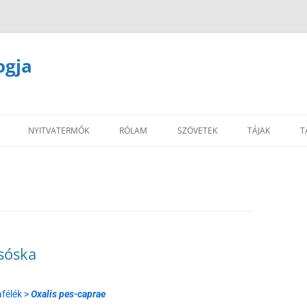
ogja
NYITVATERMŐK
RÓLAM
SZÖVETEK
TÁJAK
T
sóska
félék >
Oxalis pes-caprae