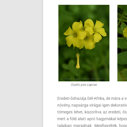
Oxalis pes-caprae
Eredeti őshazája Dél-Afrika, de mára a 
növény, napsárga virágai igen dekoratív
tömeges lehet, kiszorítva az eredeti, ő
mert a föld alatt apró hagymákat képez
talajban maradnak. Megfigyelték, hog