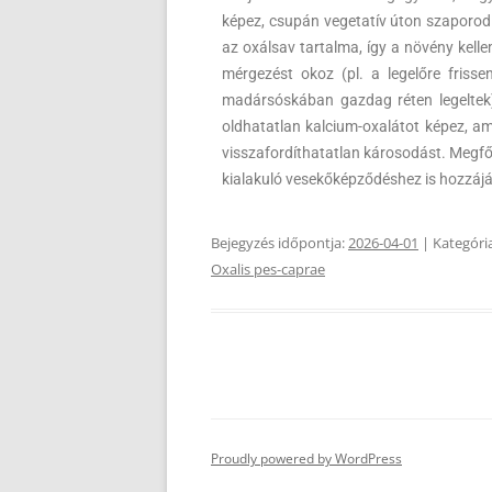
képez, csupán vegetatív úton szaporod
az oxálsav tartalma, így a növény kel
mérgezést okoz (pl. a legelőre frisse
madársóskában gazdag réten legeltek)
oldhatatlan kalcium-oxalátot képez, am
visszafordíthatatlan károsodást. Megf
kialakuló vesekőképződéshez is hozzájár
Bejegyzés időpontja:
2026-04-01
| Kategóri
Oxalis pes-caprae
Proudly powered by WordPress