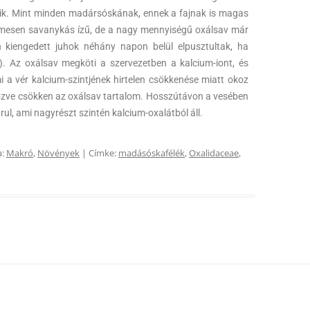
ik. Mint minden madársóskának, ennek a fajnak is magas
lemesen savanykás ízű, de a nagy mennyiségű oxálsav már
n kiengedett juhok néhány napon belül elpusztultak, ha
. Az oxálsav megköti a szervezetben a kalcium-iont, és
i a vér kalcium-szintjének hirtelen csökkenése miatt okoz
őzve csökken az oxálsav tartalom. Hosszútávon a vesében
ul, ami nagyrészt szintén kalcium-oxalátból áll.
a:
Makró
,
Növények
| Címke:
madásóskafélék
,
Oxalidaceae
,