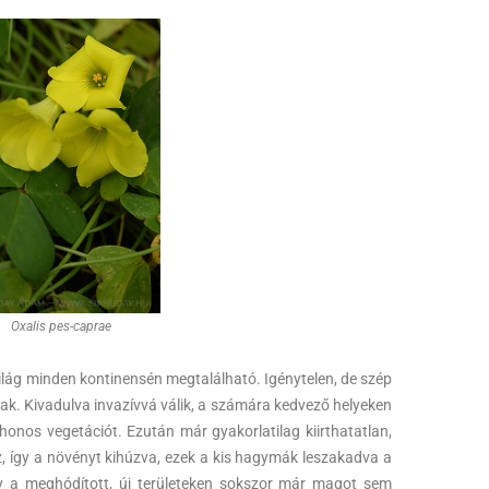
Oxalis pes-caprae
világ minden kontinensén megtalálható. Igénytelen, de szép
ak. Kivadulva invazívvá válik, a számára kedvező helyeken
shonos vegetációt. Ezután már gyakorlatilag kiirthatatlan,
, így a növényt kihúzva, ezek a kis hagymák leszakadva a
y a meghódított, új területeken sokszor már magot sem