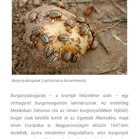
Burgonyabogarak (Leptinotarsa decemlineata)
Burgonyabogarak – a krumpli felszedése után – egy
otthagyott burgonyagumón lakmároznak. Az eredetileg
Mexikóban őshonos (és az ottani burgonyaféléken fejlődő)
bogár csak később került át az Egyesült Államokba, majd
innen Európába is. Magyarországon először 1947-ben
észlelték, azóta mindenhol megtalálható, ahol burgonyát