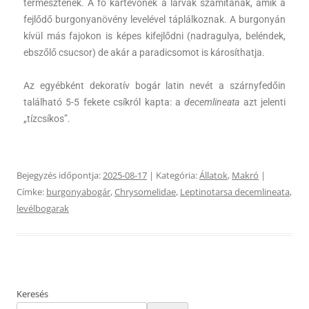
termesztenek. A fő kártevőnek a lárvák számítanak, amik a
fejlődő burgonyanövény levelével táplálkoznak. A burgonyán
kívül más fajokon is képes kifejlődni (nadragulya, beléndek,
ebszőlő csucsor) de akár a paradicsomot is károsíthatja.
Az egyébként dekoratív bogár latin nevét a szárnyfedőin
található 5-5 fekete csíkról kapta: a
decemlineata
azt jelenti
„tízcsíkos”.
Bejegyzés időpontja:
2025-08-17
| Kategória:
Állatok
,
Makró
|
Címke:
burgonyabogár
,
Chrysomelidae
,
Leptinotarsa decemlineata
,
levélbogarak
Keresés