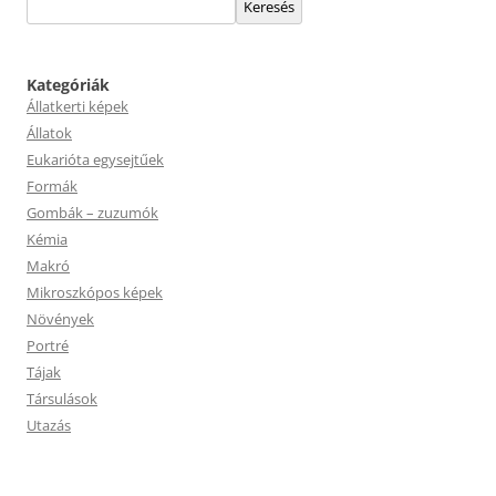
Keresés
Kategóriák
Állatkerti képek
Állatok
Eukarióta egysejtűek
Formák
Gombák – zuzumók
Kémia
Makró
Mikroszkópos képek
Növények
Portré
Tájak
Társulások
Utazás