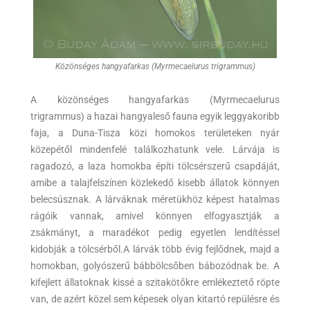
Közönséges hangyafarkas (Myrmecaelurus trigrammus)
A közönséges hangyafarkas (Myrmecaelurus
trigrammus) a hazai hangyaleső fauna egyik leggyakoribb
faja, a Duna-Tisza közi homokos területeken nyár
közepétől mindenfelé találkozhatunk vele. Lárvája is
ragadozó, a laza homokba építi tölcsérszerű csapdáját,
amibe a talajfelszínen közlekedő kisebb állatok könnyen
belecsúsznak. A lárváknak méretükhöz képest hatalmas
rágóik vannak, amivel könnyen elfogyasztják a
zsákmányt, a maradékot pedig egyetlen lendítéssel
kidobják a tölcsérből.A lárvák több évig fejlődnek, majd a
homokban, golyószerű bábbölcsőben bábozódnak be. A
kifejlett állatoknak kissé a szitakötőkre emlékeztető röpte
van, de azért közel sem képesek olyan kitartó repülésre és