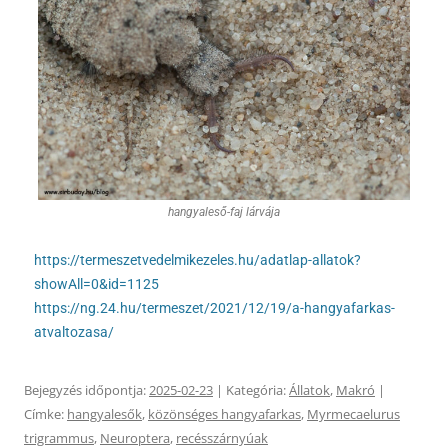
hangyaleső-faj lárvája
https://termeszetvedelmikezeles.hu/adatlap-allatok?
showAll=0&id=1125
https://ng.24.hu/termeszet/2021/12/19/a-hangyafarkas-
atvaltozasa/
Bejegyzés időpontja:
2025-02-23
| Kategória:
Állatok
,
Makró
|
Címke:
hangyalesők
,
közönséges hangyafarkas
,
Myrmecaelurus
trigrammus
,
Neuroptera
,
recésszárnyúak