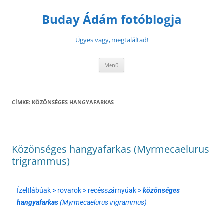
Buday Ádám fotóblogja
Ügyes vagy, megtaláltad!
Menü
CÍMKE:
KÖZÖNSÉGES HANGYAFARKAS
Közönséges hangyafarkas (Myrmecaelurus
trigrammus)
Ízeltlábúak > rovarok > recésszárnyúak >
közönséges
hangyafarkas
(Myrmecaelurus trigrammus)