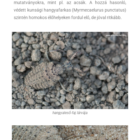
mutatványokra, mint pl. az acsák. A hozzá hasonló,
védett kunsági hangyafarkas (Myrmecaelurus punctatus)
szintén homokos élőhelyeken fordul elő, de jóval ritkább.
hangyaleső-faj lárvája