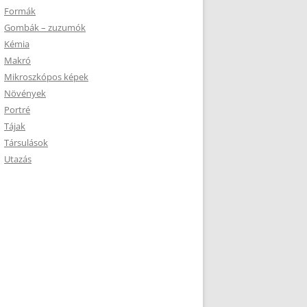
Formák
Gombák – zuzumók
Kémia
Makró
Mikroszkópos képek
Növények
Portré
Tájak
Társulások
Utazás