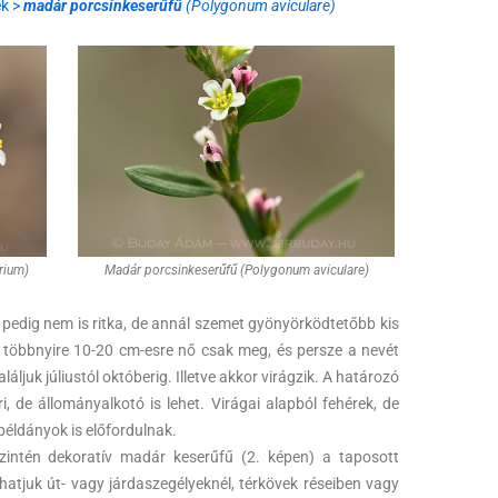
ék >
madár porcsinkeserűfű
(Polygonum aviculare)
rium)
Madár porcsinkeserűfű (Polygonum aviculare)
pedig nem is ritka, de annál szemet gyönyörködtetőbb kis
rt többnyire 10-20 cm-esre nő csak meg, és persze a nevét
áljuk júliustól októberig. Illetve akkor virágzik. A határozó
, de állományalkotó is lehet. Virágai alapból fehérek, de
 példányok is előfordulnak.
zintén dekoratív madár keserűfű (2. képen) a taposott
thatjuk út- vagy járdaszegélyeknél, térkövek réseiben vagy