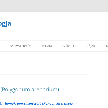
ogja
NYITVATERMŐK
RÓLAM
SZÖVETEK
TÁJAK
T
 (Polygonum arenarium)
ék >
homoki porcsinkeserűfű
(Polygonum arenarium)