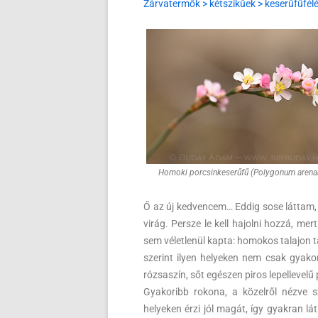
Zárvatermők > kétszikűek > keserűfűfél
Homoki porcsinkeserűfű (Polygonum arena
Ő az új kedvencem… Eddig sose láttam, 
virág. Persze le kell hajolni hozzá, me
sem véletlenül kapta: homokos talajon tal
szerint ilyen helyeken nem csak gyakori
rózsaszín, sőt egészen piros lepellevelű
Gyakoribb rokona, a közelről nézve s
helyeken érzi jól magát, így gyakran lá