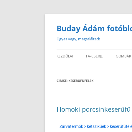
Buday Ádám fotóbl
Ügyes vagy, megtaláltad!
KEZDŐLAP
FA-CSERJE
GOMBÁK
CÍMKE:
KESERŰFŰFÉLÉK
Homoki porcsinkeserűfű
Zárvatermők > kétszikűek > keserűfűfél