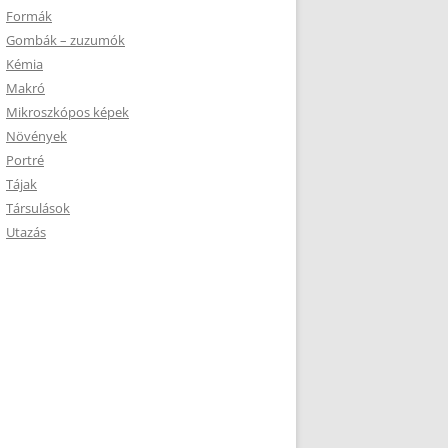
Formák
Gombák – zuzumók
Kémia
Makró
Mikroszkópos képek
Növények
Portré
Tájak
Társulások
Utazás