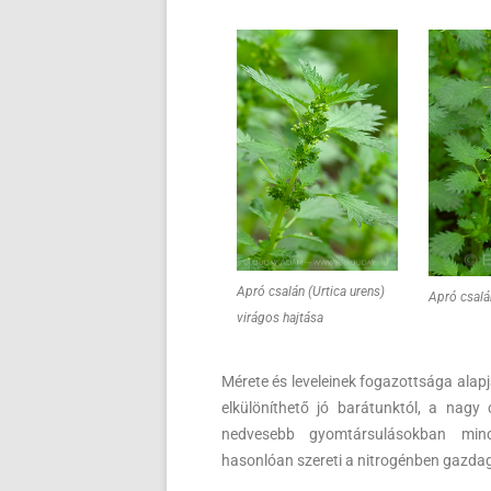
Apró csalán (Urtica urens)
Apró csalán
virágos hajtása
Mérete és leveleinek fogazottsága alap
elkülöníthető jó barátunktól, a nagy 
nedvesebb gyomtársulásokban mind
hasonlóan szereti a nitrogénben gazda