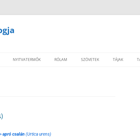
ogja
NYITVATERMŐK
RÓLAM
SZÖVETEK
TÁJAK
T
)
 >
apró csalán
(Urtica urens)