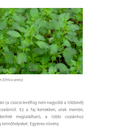
 (Urtica urens)
ján (a csúcsi levélfog nem nagyobb a többinél)
csalántól. Ez a faj kertekben, utak mentén,
enfelé megtalálható, a többi csalánhoz
g termőhelyeket. Egyéves növény.