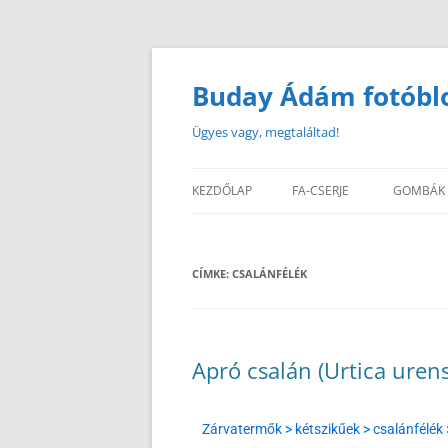
Buday Ádám fotóbl
Ügyes vagy, megtaláltad!
KEZDŐLAP
FA-CSERJE
GOMBÁK
CÍMKE:
CSALÁNFÉLÉK
Apró csalán (Urtica urens
Zárvatermők > kétszikűek > csalánfélék