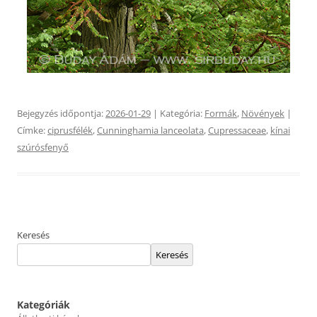
Bejegyzés időpontja:
2026-01-29
| Kategória:
Formák
,
Növények
|
Címke:
ciprusfélék
,
Cunninghamia lanceolata
,
Cupressaceae
,
kínai
szúrósfenyő
Keresés
Keresés
Kategóriák