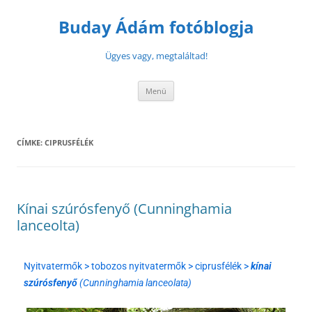
Buday Ádám fotóblogja
Ügyes vagy, megtaláltad!
Menü
CÍMKE:
CIPRUSFÉLÉK
Kínai szúrósfenyő (Cunninghamia
lanceolta)
Nyitvatermők > tobozos nyitvatermők > ciprusfélék >
kínai
szúrósfenyő
(Cunninghamia lanceolata)