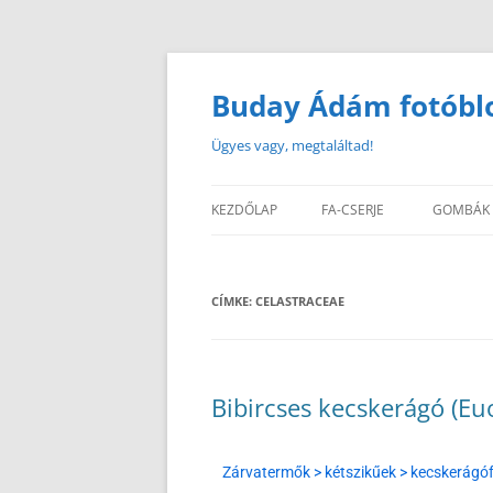
Buday Ádám fotóbl
Ügyes vagy, megtaláltad!
KEZDŐLAP
FA-CSERJE
GOMBÁK
CÍMKE:
CELASTRACEAE
Bibircses kecskerágó (E
Zárvatermők > kétszikűek > kecskerágóf