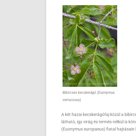
Bibircses kecskerágó (Euonymus
verrucosus)
A két hazai kecskerágófaj közül a bibir
látható, így virág és termés nélkül is k
(Euonymus europaeus) fiatal hajtásain