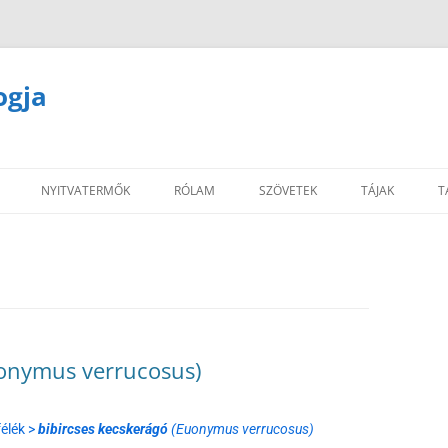
ogja
NYITVATERMŐK
RÓLAM
SZÖVETEK
TÁJAK
T
uonymus verrucosus)
élék >
bibircses kecskerágó
(Euonymus verrucosus)