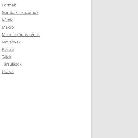
Formák
Gombák – zuzumók
Kémia
Makró
Mikroszkópos képek
Növények
Portré
Tájak
Társulások
Utazás