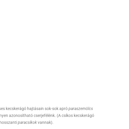
cses kecskerágó hajtásain sok-sok apró
paraszemölcs
önnyen azonosítható cserjefélénk. (A csíkos kecskerágó
 hosszanti
paracsíkok
vannak).