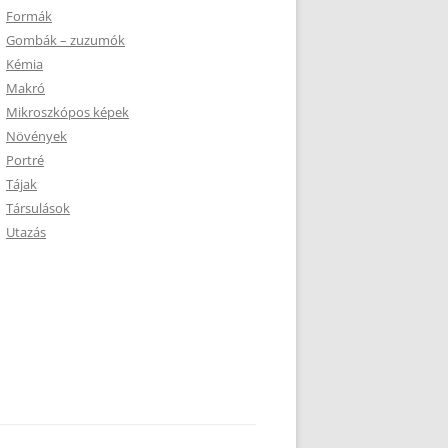
Formák
Gombák – zuzumók
Kémia
Makró
Mikroszkópos képek
Növények
Portré
Tájak
Társulások
Utazás