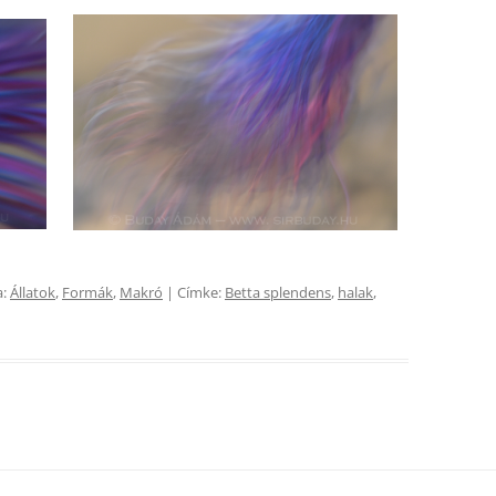
a:
Állatok
,
Formák
,
Makró
| Címke:
Betta splendens
,
halak
,