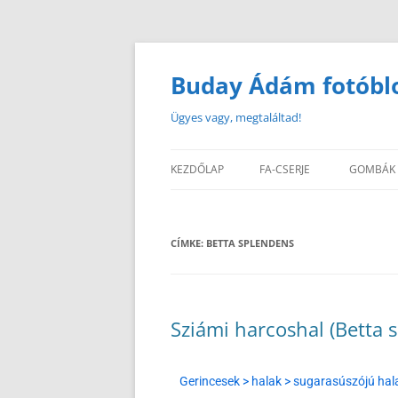
Buday Ádám fotóbl
Ügyes vagy, megtaláltad!
KEZDŐLAP
FA-CSERJE
GOMBÁK
CÍMKE:
BETTA SPLENDENS
Sziámi harcoshal (Betta 
Gerincesek > halak > sugarasúszójú hal