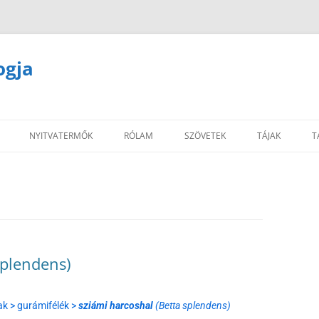
ogja
NYITVATERMŐK
RÓLAM
SZÖVETEK
TÁJAK
T
splendens)
ak > gurámifélék >
sziámi harcoshal
(Betta splendens)