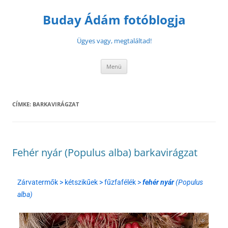
Buday Ádám fotóblogja
Ügyes vagy, megtaláltad!
Menü
CÍMKE:
BARKAVIRÁGZAT
Fehér nyár (Populus alba) barkavirágzat
Zárvatermők > kétszikűek > fűzfafélék >
fehér nyár
(Populus
alba)