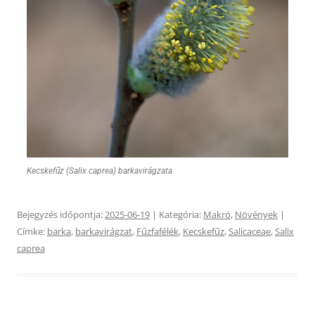
Kecskefűz (Salix caprea) barkavirágzata
Bejegyzés időpontja:
2025-06-19
| Kategória:
Makró
,
Növények
|
Címke:
barka
,
barkavirágzat
,
Fűzfafélék
,
Kecskefűz
,
Salicaceae
,
Salix
caprea