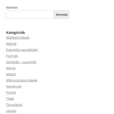
Keresés
Keresés
Kategóriák
Állatkerti képek
Állatok
Eukarióta egysejtűek
Formák
Gombák – zuzumók
Kémia
Makró
Mikroszkópos képek
Növények
Portré
Tájak
Társulások
Utazás