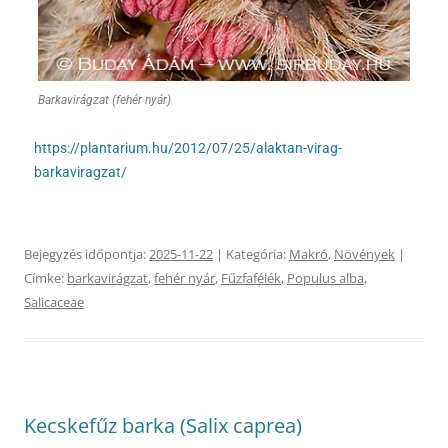
Barkavirágzat (fehér nyár)
https://plantarium.hu/2012/07/25/alaktan-virag-
barkaviragzat/
Bejegyzés időpontja:
2025-11-22
| Kategória:
Makró
,
Növények
|
Címke:
barkavirágzat
,
fehér nyár
,
Fűzfafélék
,
Populus alba
,
Salicaceae
Kecskefűz barka (Salix caprea)