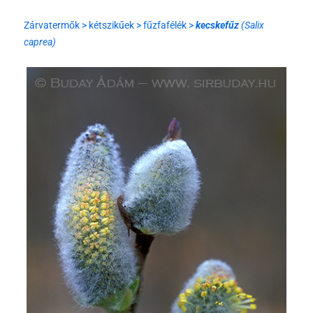
Zárvatermők > kétszikűek > fűzfafélék >
kecskefűz
(Salix
caprea)