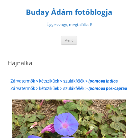
Buday Ádám fotóblogja
Ügyes vagy, megtaláltad!
Menü
Hajnalka
Zárvatermők > kétszikűek > szulákfélék >
Ipomoea indica
Zárvatermők > kétszikűek > szulákfélék >
Ipomoea pes-caprae