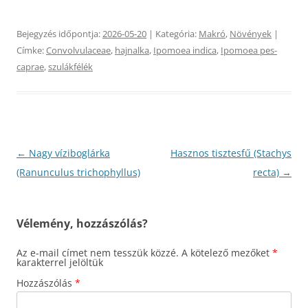
Bejegyzés időpontja:
2026-05-20
| Kategória:
Makró
,
Növények
|
Címke:
Convolvulaceae
,
hajnalka
,
Ipomoea indica
,
Ipomoea pes-
caprae
,
szulákfélék
Bejegyzés
←
Nagy víziboglárka
Hasznos tisztesfű (Stachys
navigáció
(Ranunculus trichophyllus)
recta)
→
Vélemény, hozzászólás?
Az e-mail címet nem tesszük közzé.
A kötelező mezőket
*
karakterrel jelöltük
Hozzászólás
*