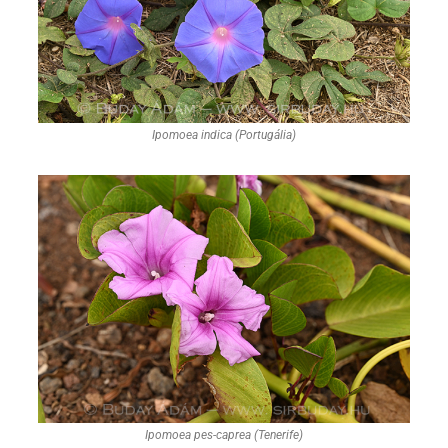
Ipomoea indica (Portugália)
Ipomoea pes-caprea (Tenerife)