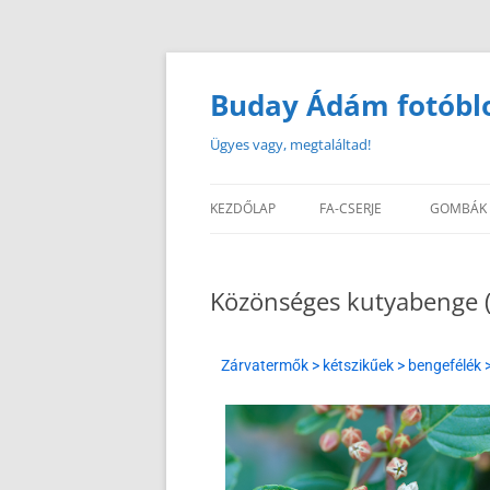
Buday Ádám fotóbl
Ügyes vagy, megtaláltad!
KEZDŐLAP
FA-CSERJE
GOMBÁK
Közönséges kutyabenge (
Zárvatermők > kétszikűek > bengefélék 