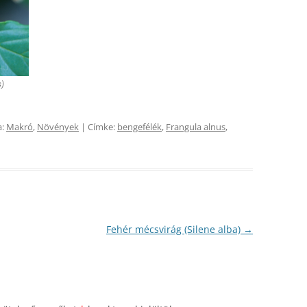
s)
a:
Makró
,
Növények
| Címke:
bengefélék
,
Frangula alnus
,
Fehér mécsvirág (Silene alba)
→