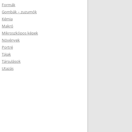
Formák
Gombák – zuzumók
Kémia
Makró
Mikroszkópos képek
Növények
Portré
Tájak
Társulások
Utazás