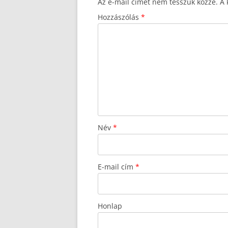
Az e-mail címet nem tesszük közzé.
A 
Hozzászólás
*
Név
*
E-mail cím
*
Honlap