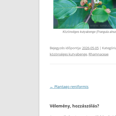
Közönséges kutyabenge (Frangula alnu
Bejegyzés időpontja:
2026-05-05
| Kategóri
közönséges kutyabenge
,
Rhamnaceae
Bejegyzés
←
Plantago reniformis
navigáció
Vélemény, hozzászólás?