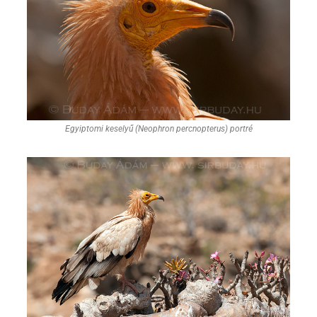
Egyiptomi keselyű (Neophron percnopterus) portré