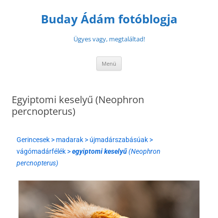
Buday Ádám fotóblogja
Ügyes vagy, megtaláltad!
Menü
Egyiptomi keselyű (Neophron
percnopterus)
Gerincesek > madarak > újmadárszabásúak >
vágómadárfélék >
egyiptomi keselyű
(Neophron
percnopterus)