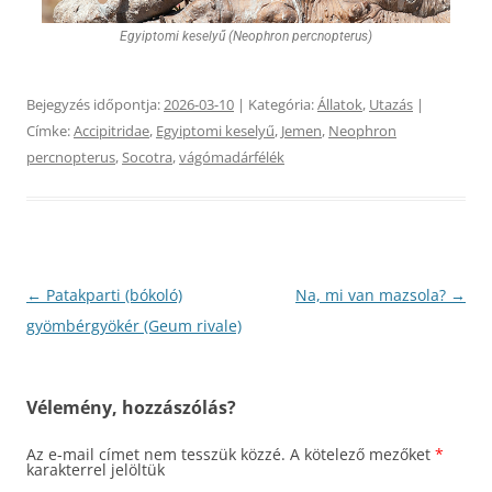
Egyiptomi keselyű (Neophron percnopterus)
Bejegyzés időpontja:
2026-03-10
| Kategória:
Állatok
,
Utazás
|
Címke:
Accipitridae
,
Egyiptomi keselyű
,
Jemen
,
Neophron
percnopterus
,
Socotra
,
vágómadárfélék
Bejegyzés
←
Patakparti (bókoló)
Na, mi van mazsola?
→
navigáció
gyömbérgyökér (Geum rivale)
Vélemény, hozzászólás?
Az e-mail címet nem tesszük közzé.
A kötelező mezőket
*
karakterrel jelöltük