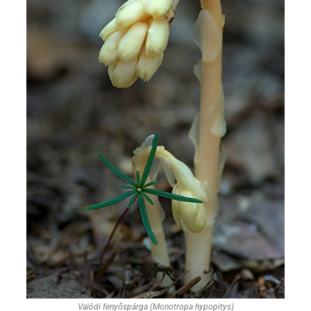
Valódi fenyőspárga (Monotropa hypopitys)