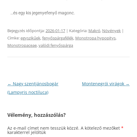
…és egy kis jegenyefenyő magonc.
Bejegyzés időpontja:
2026-01-17
| Kategória:
Makró
,
Növények
|
Címke:
egyszikűek
,
fenyőspárgafélék
,
Monotropa hypopitys
,
Monotropaceae
,
valódi fenyőspárga
Bejegyzés
←
Nagy szentjánosbogár
Montenegrói virágok
→
navigáció
(Lampyris noctiluca)
Vélemény, hozzászólás?
Az e-mail címet nem tesszük közzé.
A kötelező mezőket
*
karakterrel jelöltük