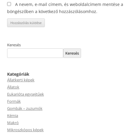
A nevem, e-mail címem, és weboldalcímem mentése a
böngészőben a következő hozzászólásomhoz.
Keresés
Keresés
Kategóriák
Állatkerti képek
Állatok
Eukarióta egysejtűek
Formák
Gombák – zuzumók
Kémia
Makró
Mikroszkópos képek