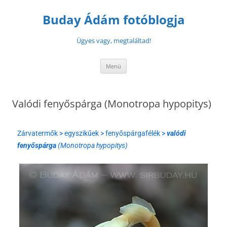
Buday Ádám fotóblogja
Ügyes vagy, megtaláltad!
Menü
Valódi fenyőspárga (Monotropa hypopitys)
Zárvatermők > egyszikűek > fenyőspárgafélék >
valódi
fenyőspárga
(Monotropa hypopitys)