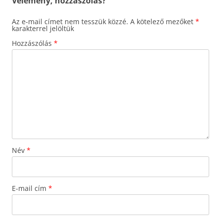
Vélemény, hozzászólás?
Az e-mail címet nem tesszük közzé.
A kötelező mezőket
*
karakterrel jelöltük
Hozzászólás
*
Név
*
E-mail cím
*