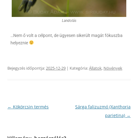
Landolás
…Nem ő volt a célpont, de ügyesen sikerült magát fókuszba
helyeznie
Bejegyzés időpontja:
2025-12-29
| Kategória:
Állatok
,
Növények
Bejegyzés
←
Kökörcsin termés
Sárga falizuzmó (Xanthoria
navigáció
parietina)
→