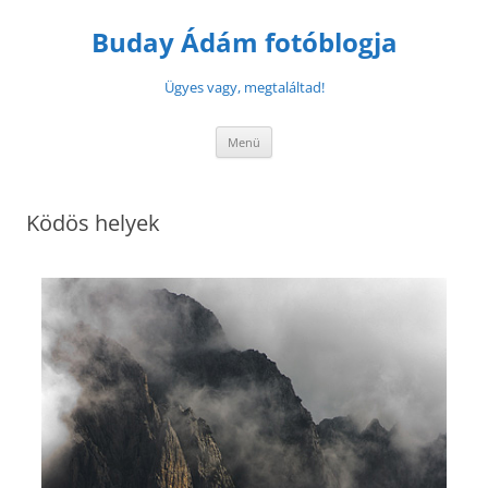
Buday Ádám fotóblogja
Ügyes vagy, megtaláltad!
Menü
Ködös helyek