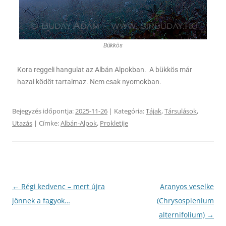
Bükkös
Kora reggeli hangulat az Albán Alpokban. A bükkös már
hazai ködöt tartalmaz. Nem csak nyomokban.
Bejegyzés időpontja:
2025-11-26
| Kategória:
Tájak
,
Társulások
,
Utazás
| Címke:
Albán-Alpok
,
Prokletije
Bejegyzés
←
Régi kedvenc – mert újra
Aranyos veselke
navigáció
jönnek a fagyok…
(Chrysosplenium
alternifolium)
→