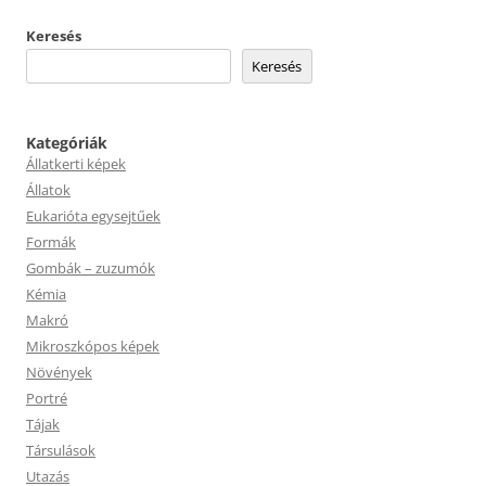
Keresés
Keresés
Kategóriák
Állatkerti képek
Állatok
Eukarióta egysejtűek
Formák
Gombák – zuzumók
Kémia
Makró
Mikroszkópos képek
Növények
Portré
Tájak
Társulások
Utazás